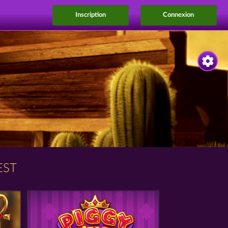
Inscription
Connexion
EST