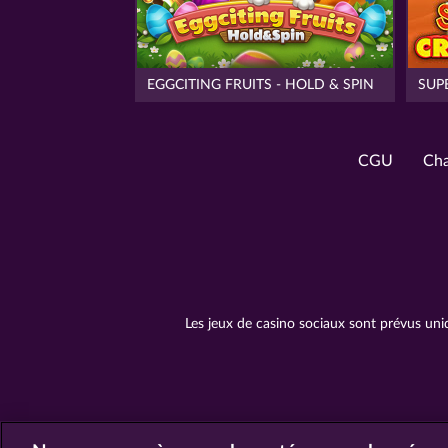
EGGCITING FRUITS - HOLD & SPIN
SUP
CGU
Cha
Les jeux de casino sociaux sont prévus uni