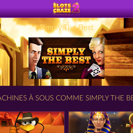
Simply The Best
CHINES À SOUS COMME SIMPLY THE B