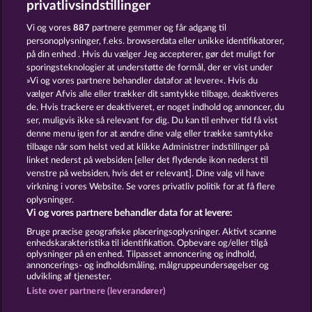
privatlivsindstillinger
TEXAS TYCOON
THE GRIFFIN
Vi og vores
887
partnere gemmer og får adgang til
personoplysninger, f.eks. browserdata eller unikke identifikatorer,
på din enhed . Hvis du vælger Jeg accepterer, gør det muligt for
sporingsteknologier at understøtte de formål, der er vist under
»Vi og vores partnere behandler datafor at levere«. Hvis du
vælger Afvis alle eller trækker dit samtykke tilbage, deaktiveres
de. Hvis trackere er deaktiveret, er noget indhold og annoncer, du
ser, muligvis ikke så relevant for dig. Du kan til enhver tid få vist
SECRET MISSION
BALTHAZAR
denne menu igen for at ændre dine valg eller trække samtykke
tilbage når som helst ved at klikke Administrer indstillinger på
linket nederst på websiden [eller det flydende ikon nederst til
Vilkår og betingelser
Datasikkerhed
venstre på websiden, hvis det er relevant]. Dine valg vil have
virkning i vores Website. Se vores privatliv politik for at få flere
oplysninger.
Kontakt
Virksomhed
FAQ
Facebook
Vi og vores partnere behandler data for at levere:
Indsend anmodning om tilbagetrækning
Bruge præcise geografiske placeringsoplysninger. Aktivt scanne
enhedskarakteristika til identifikation. Opbevare og/eller tilgå
oplysninger på en enhed. Tilpasset annoncering og indhold,
annoncerings- og indholdsmåling, målgruppeundersøgelser og
udvikling af tjenester.
Liste over partnere (leverandører)