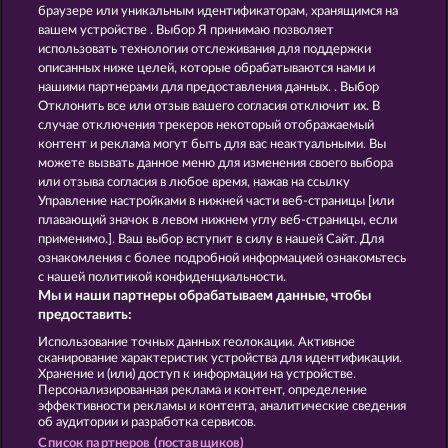
ATLANTIC WILDS
BEAUTIFUL NATURE
браузере или уникальным идентификаторам, хранящимся на
вашем устройстве . Выбор Я принимаю позволяет
использовать технологии отслеживания для поддержки
описанных ниже целей, которые обрабатываются нами и
нашими партнерами для предоставления данных. . Выбор
Отклонить все или отзыв вашего согласия отключит их. В
случае отключения трекеров некоторый отображаемый
контент и реклама могут быть для вас неактуальными. Вы
KING OF THE JUNGLE
WILD RAPA NUI
можете вызвать данное меню для изменения своего выбора
или отзыва согласия в любое время, нажав на ссылку
Управление настройками в нижней части веб-страницы [или
плавающий значок в левом нижнем углу веб-страницы, если
Правила
КОНФИДЕНЦИАЛЬНОСТЬ
применимо.]. Ваш выбор вступит в силу в нашей Сайт. Для
ознакомления с более подробной информацией ознакомьтесь
О компании
Компания
ЧаВо
с нашей политикой конфиденциальности.
Мы и наши партнеры обрабатываем данные, чтобы
Facebook
предоставить:
Использование точных данных геолокации. Активное
Отправить Запрос об Отказе
сканирование характеристик устройства для идентификации.
Хранение и (или) доступ к информации на устройстве.
Персонализированная реклама и контент, определение
эффективности рекламы и контента, аналитические сведения
об аудитории и разработка сервисов.
Список партнеров (поставщиков)