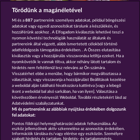
BEAUTIFUL NATURE
MAJESTIC KING
Törődünk a magánéletével
Mi és a
887
partnereink személyes adatokat, például böngészési
adatokat vagy egyedi azonosítókat tárolunk a készülékén, és
hozzáférünk azokhoz . A Elfogadom kiválasztás lehetővé teszi a
nyomon követési technológiák használatát az általunk és
partnereink által végzett, alább ismertetett célokból történő
adatfeldolgozás támogatása érdekében. . A Összes elutasítása
KING OF THE JUNGLE
GOLDEN EI OF MOORHUHN
kiválasztás vagy a hozzájárulás visszavonása letiltja ezeket. Ha a
nyomkövetők le vannak tiltva, akkor néhány látott tartalom és
hirdetés nem feltétlenül lesz releváns az Ön számára.
Visszatérhet ebbe a menübe, hogy bármikor megváltoztassa a
Részvételi feltételek
választását, vagy visszavonja a hozzájárulást Beállítások kezelése
a weboldal alján található hivatkozásra kattintva [vagy a lebegő
Adatkezelési tájékoztató
Impresszum
ikont a weboldal bal alsó sarkában, ha van ilyen]. Választása a
következőben érvényesül: Weboldal. További részletekért lásd az
Adatvédelmi szabályzatunkat.
A cég
GYIK
Facebook
Mi és partnereink az alábbiak nyújtása érdekében dolgozunk
fel adatokat:
Visszavonási kérelem benyújtása
Pontos földrajzi helymeghatározási adatok felhasználása. Az
eszköz jellemzőinek aktív szkennelése az azonosítás érdekében.
Információk tárolása és/vagy elérése egy eszközön. Személyre
szabott hirdetés és tartalom, hirdetés- és tartalommérés,