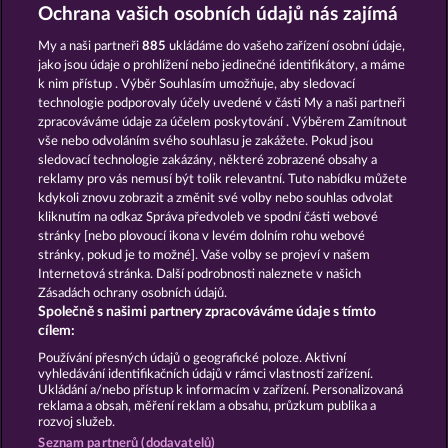
BEAUTIFUL NATURE
JUICY JESTER
Ochrana vašich osobních údajů nás zajímá
My a naši partneři
885
ukládáme do vašeho zařízení osobní údaje,
jako jsou údaje o prohlížení nebo jedinečné identifikátory, a máme
k nim přístup . Výběr Souhlasím umožňuje, aby sledovací
technologie podporovaly účely uvedené v části My a naši partneři
zpracováváme údaje za účelem poskytování . Výběrem Zamítnout
vše nebo odvoláním svého souhlasu je zakážete. Pokud jsou
BEER PARTY
SUPER DUPER MOORHUHN
sledovací technologie zakázány, některé zobrazené obsahy a
reklamy pro vás nemusí být tolik relevantní. Tuto nabídku můžete
kdykoli znovu zobrazit a změnit své volby nebo souhlas odvolat
kliknutím na odkaz Správa předvoleb ve spodní části webové
Podmínky
Prohlášení o ochraně údajů
stránky [nebo plovoucí ikona v levém dolním rohu webové
stránky, pokud je to možné]. Vaše volby se projeví v našem
Kontakt
Společnost
Časté dotazy
Internetová stránka. Další podrobnosti naleznete v našich
Zásadách ochrany osobních údajů.
Společně s našimi partnery zpracováváme údaje s tímto
Facebook
cílem:
Podat Žádost o Odstoupení
Používání přesných údajů o geografické poloze. Aktivní
vyhledávání identifikačních údajů v rámci vlastností zařízení.
Ukládání a/nebo přístup k informacím v zařízení. Personalizovaná
reklama a obsah, měření reklam a obsahu, průzkum publika a
rozvoj služeb.
Seznam partnerů (dodavatelů)