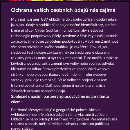
FANCY FRUITS ROAR
7 SUPERNOVA FRUITS NEW LIMITS
Ochrana vašich osobních údajů nás zajímá
My a naši partneři
887
ukládáme do vašeho zařízení osobní údaje,
jako jsou údaje o prohlížení nebo jedinečné identifikátory, a máme
k nim přístup . Výběr Souhlasím umožňuje, aby sledovací
technologie podporovaly účely uvedené v části My a naši partneři
zpracováváme údaje za účelem poskytování . Výběrem Zamítnout
vše nebo odvoláním svého souhlasu je zakážete. Pokud jsou
FROOTY TROUPE SUN SPLASH
ROYAL SEVEN
sledovací technologie zakázány, některé zobrazené obsahy a
reklamy pro vás nemusí být tolik relevantní. Tuto nabídku můžete
kdykoli znovu zobrazit a změnit své volby nebo souhlas odvolat
kliknutím na odkaz Správa předvoleb ve spodní části webové
Podmínky
Prohlášení o ochraně údajů
stránky [nebo plovoucí ikona v levém dolním rohu webové
stránky, pokud je to možné]. Vaše volby se projeví v našem
Kontakt
Společnost
Časté dotazy
Internetová stránka. Další podrobnosti naleznete v našich
Zásadách ochrany osobních údajů.
Společně s našimi partnery zpracováváme údaje s tímto
Facebook
cílem:
Podat Žádost o Odstoupení
Používání přesných údajů o geografické poloze. Aktivní
vyhledávání identifikačních údajů v rámci vlastností zařízení.
Ukládání a/nebo přístup k informacím v zařízení. Personalizovaná
reklama a obsah, měření reklam a obsahu, průzkum publika a
rozvoj služeb.