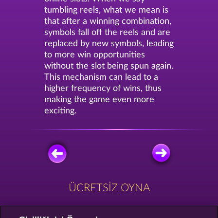
tumbling reels, what we mean is
that after a winning combination,
symbols fall off the reels and are
replaced by new symbols, leading
to more win opportunities
without the slot being spun again.
This mechanism can lead to a
higher frequency of wins, thus
making the game even more
exciting.
ÜCRETSIZ OYNA