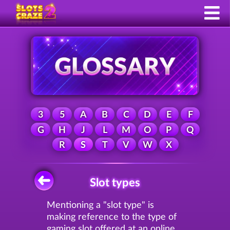
3
5
A
B
C
D
E
F
G
H
J
L
M
O
P
Q
R
S
T
V
W
X
Slot types
Mentioning a "slot type" is
making reference to the type of
gaming slot offered at an online