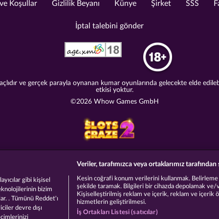
e Koşullar
Gizlilik Beyanı
Künye
Şirket
SSS
F
İptal talebini gönder
lıdır ve gerçek parayla oynanan kumar oyunlarında gelecekte elde edilebile
etkisi yoktur.
©2026 Whow Games GmbH
Veriler, tarafımızca veya ortaklarımız tarafından 
Kesin coğrafi konum verilerini kullanmak. Belirleme am
yıcılar gibi kişisel
şekilde taramak. Bilgileri bir cihazda depolamak ve/
eknolojilerinin bizim
Kişiselleştirilmiş reklam ve içerik, reklam ve içerik 
lar. . Tümünü Reddet'ı
hizmetlerin geliştirilmesi.
ciler devre dışı
İş Ortakları Listesi (satıcılar)
eçimlerinizi