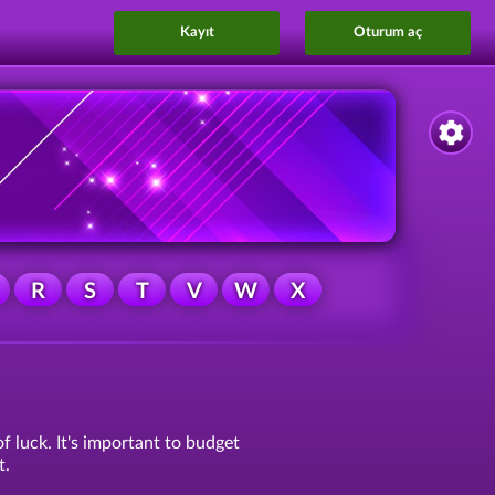
Kayıt
Oturum aç
R
S
T
V
W
X
f luck. It's important to budget
t.