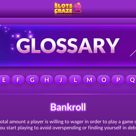
E
F
G
H
J
L
M
O
P
Q
Bankroll
otal amount a player is willing to wager in order to play a game o
ou start playing to avoid overspending or finding yourself in deb