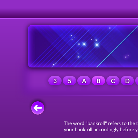
3
5
A
B
C
D
The word "bankroll" refers to the t
your bankroll accordingly before y