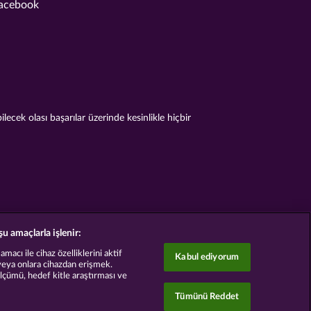
acebook
cek olası başarılar üzerinde kesinlikle hiçbir
şu amaçlarla işlenir:
acı ile cihaz özelliklerini aktif
Kabul ediyorum
veya onlara cihazdan erişmek.
ölçümü, hedef kitle araştırması ve
Tümünü Reddet