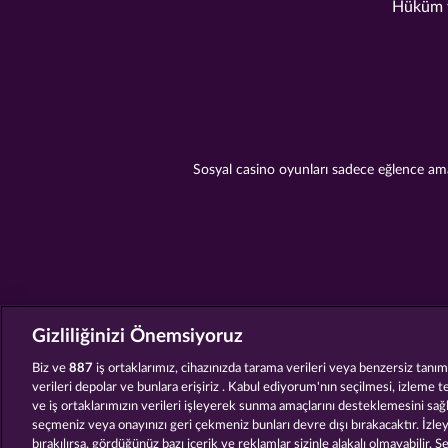
Hüküm v
Sosyal casino oyunları sadece eğlence amaç
Gizliliğinizi Önemsiyoruz
Biz ve
887
iş ortaklarımız, cihazınızda tarama verileri veya benzersiz tanımla
verileri depolar ve bunlara erişiriz . Kabul ediyorum'nın seçilmesi, izleme t
ve iş ortaklarımızın verileri işleyerek sunma amaçlarını desteklemesini sağ
seçmeniz veya onayınızı geri çekmeniz bunları devre dışı bırakacaktır. İzleyi
bırakılırsa, gördüğünüz bazı içerik ve reklamlar sizinle alakalı olmayabilir. S