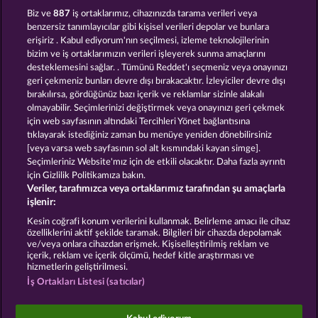
FRUIT MANIA RHFP
40 THIEVES
Biz ve
887
iş ortaklarımız, cihazınızda tarama verileri veya
benzersiz tanımlayıcılar gibi kişisel verileri depolar ve bunlara
erişiriz . Kabul ediyorum'nın seçilmesi, izleme teknolojilerinin
bizim ve iş ortaklarımızın verileri işleyerek sunma amaçlarını
desteklemesini sağlar. . Tümünü Reddet'ı seçmeniz veya onayınızı
geri çekmeniz bunları devre dışı bırakacaktır. İzleyiciler devre dışı
bırakılırsa, gördüğünüz bazı içerik ve reklamlar sizinle alakalı
olmayabilir. Seçimlerinizi değiştirmek veya onayınızı geri çekmek
40 SEVENS
5 EMBER WILDS
için web sayfasının altındaki Tercihleri Yönet bağlantısına
tıklayarak istediğiniz zaman bu menüye yeniden dönebilirsiniz
[veya varsa web sayfasının sol alt kısmındaki kayan simge].
Hüküm ve Koşullar
Gizlilik Beyanı
Künye
Seçimleriniz Website'mız için de etkili olacaktır. Daha fazla ayrıntı
için Gizlilik Politikamıza bakın.
Veriler, tarafımızca veya ortaklarımız tarafından şu amaçlarla
Şirket
SSS
Facebook
işlenir:
İptal talebini gönder
Kesin coğrafi konum verilerini kullanmak. Belirleme amacı ile cihaz
özelliklerini aktif şekilde taramak. Bilgileri bir cihazda depolamak
ve/veya onlara cihazdan erişmek. Kişiselleştirilmiş reklam ve
içerik, reklam ve içerik ölçümü, hedef kitle araştırması ve
hizmetlerin geliştirilmesi.
İş Ortakları Listesi (satıcılar)
Sosyal casino oyunları sadece eğlence amaçlıdır ve
gerçek parayla oynanan kumar oyunlarında