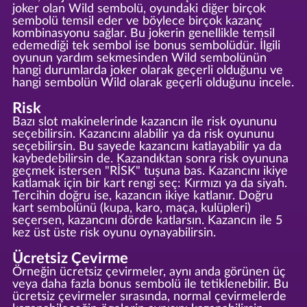
joker olan Wild sembolü, oyundaki diğer birçok
sembolü temsil eder ve böylece birçok kazanç
kombinasyonu sağlar. Bu jokerin genellikle temsil
edemediği tek sembol ise bonus sembolüdür. İlgili
oyunun yardım sekmesinden Wild sembolünün
hangi durumlarda joker olarak geçerli olduğunu ve
hangi sembolün Wild olarak geçerli olduğunu incele.
Risk
Bazı slot makinelerinde kazancın ile risk oyununu
seçebilirsin. Kazancını alabilir ya da risk oyununu
seçebilirsin. Bu sayede kazancını katlayabilir ya da
kaybedebilirsin de. Kazandıktan sonra risk oyununa
geçmek istersen "RİSK" tuşuna bas. Kazancını ikiye
katlamak için bir kart rengi seç: Kırmızı ya da siyah.
Tercihin doğru ise, kazancın ikiye katlanır. Doğru
kart sembolünü (kupa, karo, maça, kulüpleri)
seçersen, kazancını dörde katlarsın. Kazancın ile 5
kez üst üste risk oyunu oynayabilirsin.
Ücretsiz Çevirme
Örneğin ücretsiz çevirmeler, aynı anda görünen üç
veya daha fazla bonus sembolü ile tetiklenebilir. Bu
ücretsiz çevirmeler sırasında, normal çevirmelerde