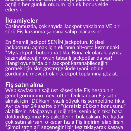
açtığın her günlük oturum için ek bonus elde
edersin.
İkramiyeler
Casinomuzda, çok sayıda Jackpot yakalama VE bir
sürü Fiş kazanma şansına sahip olacaksın!
En önemli jackpot SENİN jackpotun. Kişisel
jackpotunu açmak için ekranın alt-orta kısmındaki
“MyJackpot” butonuna tıkla. Buna ek olarak, ayrıca
kazanabileceğin oyun tabanlı jackpotlar da var!
Hangi oyunlarda bir Jackpot kazanabileceğini
görmek için slot göstergesinde (yani lobide
gördüğün) mevcut olan Jackpot toplamına göz at.
Fiş satın alma
Web sayfasının sağ üst köşesinde Fiş hesabının
genel görünümü mevcuttur. Dükkandan Fiş satın
almak için "Dükkan" yazılı büyük fiş sembolüne tıkla.
Ayrıca her 24 saatte bir "ücretsiz dükkan bonusunu"
alabilirsin. Mağazaya girdiğinde, senin için tıka basa
doldurduğumuz Fiş paketlerini bulacaksın. Ne kadar
çok satın alırsan, o kadar fazla Fiş indirimi alabilirsin.
"Şimdi satın al" seçeneğini bir kez tıklayarak kasaya