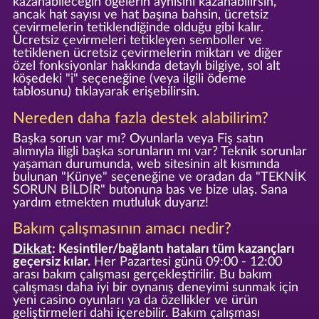
kazanabileceğin ögelerin aynısını kazanabilirsin,
ancak hat sayısı ve hat başına bahsin, ücretsiz
çevirmelerin tetiklendiğinde olduğu gibi kalır.
Ücretsiz çevirmeleri tetikleyen semboller ve
tetiklenen ücretsiz çevirmelerin miktarı ve diğer
özel fonksiyonlar hakkında detaylı bilgiye, sol alt
köşedeki "i" seçeneğine (veya ilgili ödeme
tablosunu) tıklayarak erişebilirsin.
Nereden daha fazla destek alabilirim?
Başka sorun var mı? Oyunlarla veya Fiş satın
alımıyla iligli başka sorunların mı var? Teknik sorunlar
yaşaman durumunda, web sitesinin alt kısmında
bulunan "Künye" seçeneğine ve oradan da "TEKNİK
SORUN BİLDİR" butonuna bas ve bize ulaş. Sana
yardım etmekten mutluluk duyarız!
Bakım çalışmasının amacı nedir?
Dikkat
: Kesintiler/bağlantı hataları tüm kazançları
geçersiz kılar.
Her Pazartesi günü 09:00 - 12:00
arası bakım çalışması gerçekleştirilir. Bu bakım
çalışması daha iyi bir oynanış deneyimi sunmak için
yeni casino oyunları ya da özellikler ve ürün
geliştirmeleri dahi içerebilir. Bakım çalışması