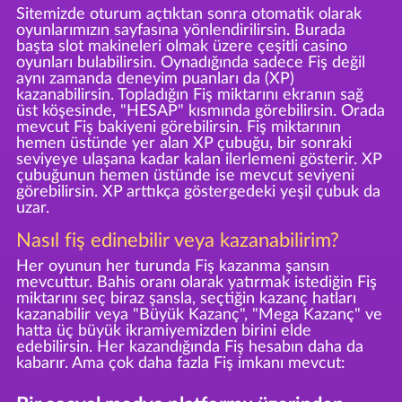
Sitemizde oturum açtıktan sonra otomatik olarak
oyunlarımızın sayfasına yönlendirilirsin. Burada
başta slot makineleri olmak üzere çeşitli casino
oyunları bulabilirsin. Oynadığında sadece Fiş değil
aynı zamanda deneyim puanları da (XP)
kazanabilirsin. Topladığın Fiş miktarını ekranın sağ
üst köşesinde, "HESAP" kısmında görebilirsin. Orada
mevcut Fiş bakiyeni görebilirsin. Fiş miktarının
hemen üstünde yer alan XP çubuğu, bir sonraki
seviyeye ulaşana kadar kalan ilerlemeni gösterir. XP
çubuğunun hemen üstünde ise mevcut seviyeni
görebilirsin. XP arttıkça göstergedeki yeşil çubuk da
uzar.
Nasıl fiş edinebilir veya kazanabilirim?
Her oyunun her turunda Fiş kazanma şansın
mevcuttur. Bahis oranı olarak yatırmak istediğin Fiş
miktarını seç biraz şansla, seçtiğin kazanç hatları
kazanabilir veya "Büyük Kazanç", "Mega Kazanç" ve
hatta üç büyük ikramiyemizden birini elde
edebilirsin. Her kazandığında Fiş hesabın daha da
kabarır. Ama çok daha fazla Fiş imkanı mevcut: