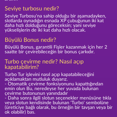
Seviye turbosu nedir?
Seviye Turbosu'na sahip olduğu bir aşamadayken,
slotlarda oynadığın esnada XP çubuğunun iki kat
daha hızlı dolduğunu göreceksin; yani seviye
yükselişlerin de iki kat daha hızlı olacak.
Büyülü Bonus nedir?
Büyülü Bonus, garantili Fişler kazanmak için her 2
saatte bir çevirebileceğin bir bonus çarkıdır.
Turbo çevirme nedir? Nasıl açıp
kapatabilirim?
Turbo Tur işlevini nasıl açıp kapatabileceğini
açıklamaktan mutluluk duyarız.
- Otomatik çevirme fonksiyonunu kapattığından
emin olun Bu, neredeyse her yuvada bulunan
çevirme butonunun yanındadır
- Daha sonra ilgili slotun seçenekler menüsüne tıkla
veya slotun kendisinde bulunan 'Turbo' sembolüne
(üreticiye bağlı olarak, bu örneğin bir tavşan veya bir
ok olabilir) bas.