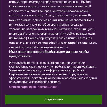
нашими партнерами для предоставления данных. . Выбор
Отклонить все или отзыв вашего согласия отключит их. В
GOLDEN EI OF
FOREVER
случае отключения трекеров некоторый отображаемый
MOORHUHN
DIAMONDS
контент и реклама могут быть для вас неактуальными. Вы
можете вызвать данное меню для изменения своего выбора
Показать все игры
или отзыва согласия в любое время, нажав на ссылку
Управление настройками в нижней части веб-страницы [или
плавающий значок в левом нижнем углу веб-страницы, если
Правила
КОНФИДЕНЦИАЛЬНОСТЬ
применимо.]. Ваш выбор вступит в силу в нашей Сайт. Для
ознакомления с более подробной информацией ознакомьтесь
О компании
Компания
ЧаВо
с нашей политикой конфиденциальности.
Мы и наши партнеры обрабатываем данные, чтобы
Facebook
предоставить:
Использование точных данных геолокации. Активное
Отправить Запрос об Отказе
сканирование характеристик устройства для идентификации.
Хранение и (или) доступ к информации на устройстве.
Персонализированная реклама и контент, определение
эффективности рекламы и контента, аналитические сведения
об аудитории и разработка сервисов.
Список партнеров (поставщиков)
Данный портал предназначен исключительно
для развлекательных целей и абсолютно не
Я принимаю
влияет на потенциальный успех при игре на
реальные деньги.