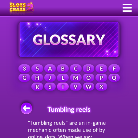
3
5
A
B
C
D
E
F
G
H
J
L
M
O
P
Q
R
S
T
V
W
X
Tumbling reels
"Tumbling reels" are an in-game
mechanic often made use of by
online slots. When we say