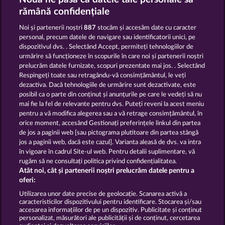
MYSTERIES OF KARNAK
ROMAN LEGION
rămână confidențiale
Noi și partenerii noștri
887
stocăm și accesăm date cu caracter
personal, precum datele de navigare sau identificatorii unici, pe
dispozitivul dvs. . Selectând Accept, permiteți tehnologiilor de
urmărire să funcționeze în scopurile în care noi și partenerii noștri
prelucrăm datele furnizate, scopuri prezentate mai jos. . Selectând
Respingeți toate sau retragându-vă consimțământul, le veți
ROMAN LEGION XTREME
THE GRIFFIN
dezactiva. Dacă tehnologiile de urmărire sunt dezactivate, este
posibil ca o parte din conținut și anunțurile pe care le vedeți să nu
mai fie la fel de relevante pentru dvs. Puteți reveni la acest meniu
Termeni și condiții
pentru a vă modifica alegerea sau a vă retrage consimțământul, în
orice moment, accesând Gestionați preferințele linkul din partea
de jos a paginii web [sau pictograma plutitoare din partea stângă
Declarație de confidențialitate
jos a paginii web, dacă este cazul]. Varianta aleasă de dvs. va intra
în vigoare în cadrul Site-ul web. Pentru detalii suplimentare, vă
Asistență tehnică
Firmă
rugăm să ne consultați politica privind confidențialitatea.
Atât noi, cât și partenerii noștri prelucrăm datele pentru a
Întrebări frecvente
Facebook
oferi:
Utilizarea unor date precise de geolocație. Scanarea activă a
caracteristicilor dispozitivului pentru identificare. Stocarea și/sau
Trimite Cererea de Retragere
accesarea informațiilor de pe un dispozitiv. Publicitate și conținut
personalizat, măsurători ale publicității și de conținut, cercetarea