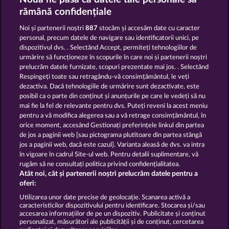
40 SEVENS
FRUIT LOVE
rămână confidențiale
Noi și partenerii noștri
887
stocăm și accesăm date cu caracter
personal, precum datele de navigare sau identificatorii unici, pe
dispozitivul dvs. . Selectând Accept, permiteți tehnologiilor de
urmărire să funcționeze în scopurile în care noi și partenerii noștri
prelucrăm datele furnizate, scopuri prezentate mai jos. . Selectând
Respingeți toate sau retragându-vă consimțământul, le veți
100 FLARING FRUITS
FRUITS & WILDS 2
dezactiva. Dacă tehnologiile de urmărire sunt dezactivate, este
posibil ca o parte din conținut și anunțurile pe care le vedeți să nu
mai fie la fel de relevante pentru dvs. Puteți reveni la acest meniu
Termeni și condiții
pentru a vă modifica alegerea sau a vă retrage consimțământul, în
orice moment, accesând Gestionați preferințele linkul din partea
de jos a paginii web [sau pictograma plutitoare din partea stângă
Declarație de confidențialitate
jos a paginii web, dacă este cazul]. Varianta aleasă de dvs. va intra
în vigoare în cadrul Site-ul web. Pentru detalii suplimentare, vă
Asistență tehnică
Firmă
rugăm să ne consultați politica privind confidențialitatea.
Atât noi, cât și partenerii noștri prelucrăm datele pentru a
Întrebări frecvente
Facebook
oferi:
Utilizarea unor date precise de geolocație. Scanarea activă a
caracteristicilor dispozitivului pentru identificare. Stocarea și/sau
Trimite Cererea de Retragere
accesarea informațiilor de pe un dispozitiv. Publicitate și conținut
personalizat, măsurători ale publicității și de conținut, cercetarea