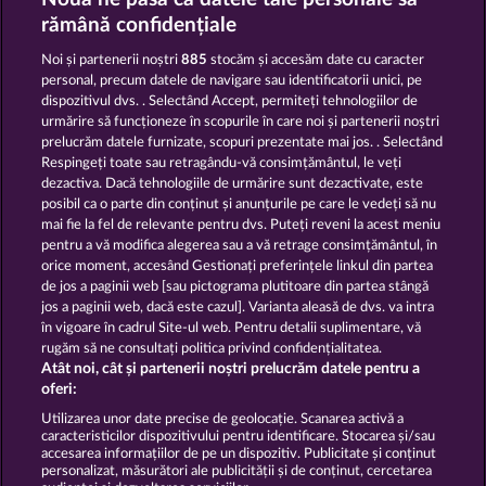
JACK POTTER & THE BOOK OF DYNASTIES 6
CLEOPATRA'S CROWN
rămână confidențiale
Noi și partenerii noștri
885
stocăm și accesăm date cu caracter
personal, precum datele de navigare sau identificatorii unici, pe
dispozitivul dvs. . Selectând Accept, permiteți tehnologiilor de
urmărire să funcționeze în scopurile în care noi și partenerii noștri
prelucrăm datele furnizate, scopuri prezentate mai jos. . Selectând
Respingeți toate sau retragându-vă consimțământul, le veți
JACK POTTER AND THE BOOK OF DYNASTIES
LUCKY PHARAOH WILD
dezactiva. Dacă tehnologiile de urmărire sunt dezactivate, este
posibil ca o parte din conținut și anunțurile pe care le vedeți să nu
mai fie la fel de relevante pentru dvs. Puteți reveni la acest meniu
Termeni și condiții
pentru a vă modifica alegerea sau a vă retrage consimțământul, în
orice moment, accesând Gestionați preferințele linkul din partea
de jos a paginii web [sau pictograma plutitoare din partea stângă
Declarație de confidențialitate
jos a paginii web, dacă este cazul]. Varianta aleasă de dvs. va intra
în vigoare în cadrul Site-ul web. Pentru detalii suplimentare, vă
Asistență tehnică
Firmă
rugăm să ne consultați politica privind confidențialitatea.
Atât noi, cât și partenerii noștri prelucrăm datele pentru a
Întrebări frecvente
Facebook
oferi:
Utilizarea unor date precise de geolocație. Scanarea activă a
caracteristicilor dispozitivului pentru identificare. Stocarea și/sau
Trimite Cererea de Retragere
accesarea informațiilor de pe un dispozitiv. Publicitate și conținut
personalizat, măsurători ale publicității și de conținut, cercetarea