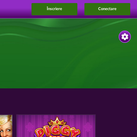
Înscriere
Conectare