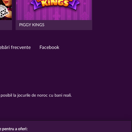
PIGGY KINGS
rebări frecvente
Facebook
posibil la jocurile de noroc cu bani reali.
e pentru a oferi: