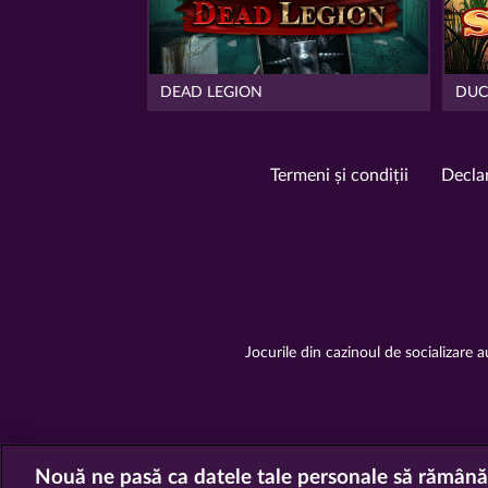
DEAD LEGION
DUC
Termeni și condiții
Declar
Jocurile din cazinoul de socializare au
Nouă ne pasă ca datele tale personale să rămână