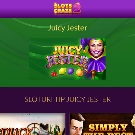
Juicy Jester
SLOTURI TIP JUICY JESTER