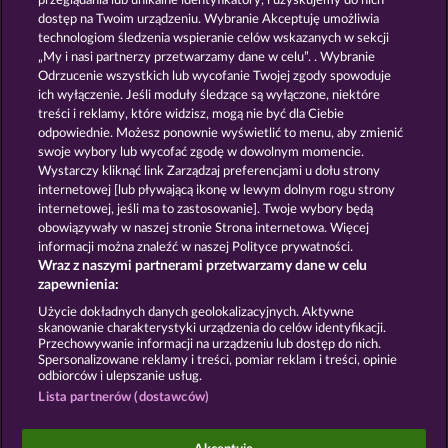
przeglądania lub unikalne identyfikatory, i uzyskujemy do nich
FANCY FRUITS
MALLORCA WILDS
dostęp na Twoim urządzeniu. Wybranie Akceptuję umożliwia
technologiom śledzenia wspieranie celów wskazanych w sekcji
„My i nasi partnerzy przetwarzamy dane w celu”. . Wybranie
Odrzucenie wszystkich lub wycofanie Twojej zgody spowoduje
ich wyłączenie. Jeśli moduły śledzące są wyłączone, niektóre
treści i reklamy, które widzisz, mogą nie być dla Ciebie
odpowiednie. Możesz ponownie wyświetlić to menu, aby zmienić
swoje wybory lub wycofać zgodę w dowolnym momencie.
BACK TO THE FRUITS ROAR
EXPLODIAC RHFP
Wystarczy kliknąć link Zarządzaj preferencjami u dołu strony
internetowej [lub pływającą ikonę w lewym dolnym rogu strony
internetowej, jeśli ma to zastosowanie]. Twoje wybory będą
Zasady i warunki
Polityka prywatności
obowiązywały w naszej stronie Strona internetowa. Więcej
informacji można znaleźć w naszej Polityce prywatności.
Wraz z naszymi partnerami przetwarzamy dane w celu
Nota prawna
Firma
FAQ
Facebook
zapewnienia:
Prześlij wniosek o wypłatę
Użycie dokładnych danych geolokalizacyjnych. Aktywne
skanowanie charakterystyki urządzenia do celów identyfikacji.
Przechowywanie informacji na urządzeniu lub dostęp do nich.
Spersonalizowane reklamy i treści, pomiar reklam i treści, opinie
odbiorców i ulepszanie usług.
Lista partnerów (dostawców)
Gry społecznościowe mają przeznaczenie czysto
rozrywkowe i nie mają absolutnie żadnego wpływu