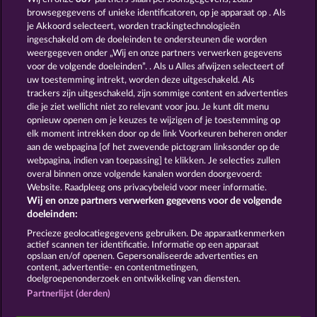
browsegegevens of unieke identificatoren, op je apparaat op . Als
je Akkoord selecteert, worden trackingtechnologieën
ingeschakeld om de doeleinden te ondersteunen die worden
40 SEVENS
DEMI GODS V
weergegeven onder „Wij en onze partners verwerken gegevens
voor de volgende doeleinden”. . Als u Alles afwijzen selecteert of
uw toestemming intrekt, worden deze uitgeschakeld. Als
trackers zijn uitgeschakeld, zijn sommige content en advertenties
die je ziet wellicht niet zo relevant voor jou. Je kunt dit menu
opnieuw openen om je keuzes te wijzigen of je toestemming op
POSEIDON'S RISING
MAJESTIC KING
elk moment intrekken door op de link Voorkeuren beheren onder
aan de webpagina [of het zwevende pictogram linksonder op de
webpagina, indien van toepassing] te klikken. Je selecties zullen
overal binnen onze volgende kanalen worden doorgevoerd:
Website. Raadpleeg ons privacybeleid voor meer informatie.
Wij en onze partners verwerken gegevens voor de volgende
Algemene voorwaarden
Privacyverklaring
doeleinden:
Precieze geolocatiegegevens gebruiken. De apparaatkenmerken
Colofon
Bedrijf
FAQ
Facebook
actief scannen ter identificatie. Informatie op een apparaat
opslaan en/of openen. Gepersonaliseerde advertenties en
content, advertentie- en contentmetingen,
Terugbetalingsverzoek indienen
doelgroepenonderzoek en ontwikkeling van diensten.
Partnerlijst (derden)