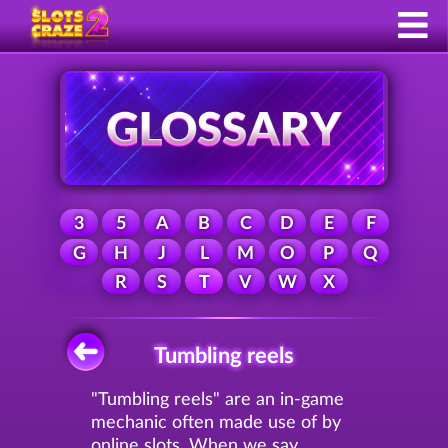
3
5
A
B
C
D
E
F
G
H
J
L
M
O
P
Q
R
S
T
V
W
X
Tumbling reels
"Tumbling reels" are an in-game
mechanic often made use of by
online slots. When we say