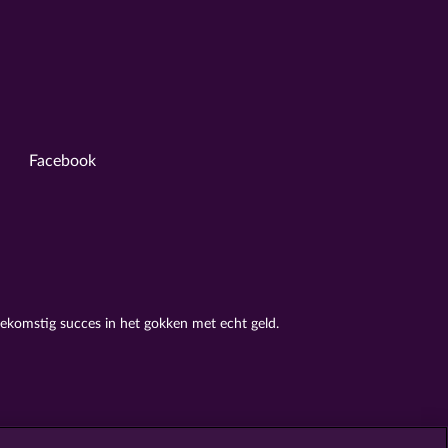
Facebook
oekomstig succes in het gokken met echt geld.