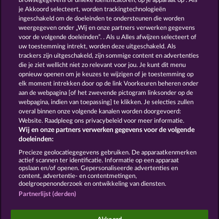
browsegegevens of unieke identificatoren, op je apparaat op . Als
SAVANNA MOON
CUTIE CAT
je Akkoord selecteert, worden trackingtechnologieën
ingeschakeld om de doeleinden te ondersteunen die worden
weergegeven onder „Wij en onze partners verwerken gegevens
voor de volgende doeleinden”. . Als u Alles afwijzen selecteert of
uw toestemming intrekt, worden deze uitgeschakeld. Als
trackers zijn uitgeschakeld, zijn sommige content en advertenties
die je ziet wellicht niet zo relevant voor jou. Je kunt dit menu
opnieuw openen om je keuzes te wijzigen of je toestemming op
WILD RAPA NUI
BLACK BEAUTY
elk moment intrekken door op de link Voorkeuren beheren onder
aan de webpagina [of het zwevende pictogram linksonder op de
webpagina, indien van toepassing] te klikken. Je selecties zullen
Algemene voorwaarden
Privacyverklaring
overal binnen onze volgende kanalen worden doorgevoerd:
Website. Raadpleeg ons privacybeleid voor meer informatie.
Wij en onze partners verwerken gegevens voor de volgende
Colofon
Bedrijf
FAQ
Facebook
doeleinden:
Terugbetalingsverzoek indienen
Precieze geolocatiegegevens gebruiken. De apparaatkenmerken
actief scannen ter identificatie. Informatie op een apparaat
opslaan en/of openen. Gepersonaliseerde advertenties en
content, advertentie- en contentmetingen,
doelgroepenonderzoek en ontwikkeling van diensten.
Partnerlijst (derden)
Sociale casino games zijn enkel bedoeld voor
entertainment en hebben absoluut geen enkele