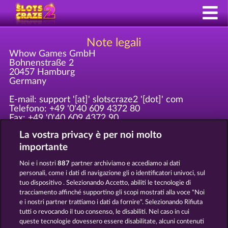
Note legali
Whow Games GmbH
Bohnenstraße 2
20457 Hamburg
Germany
E-mail: support '[at]' slotscraze2 '[dot]' com
Telefono: +49 '0'40 609 4372 80
Fax: +49 '0'40 609 4372 90
Per favore invia tutte le invitanti richieste di
La vostra privacy è per noi molto
marketing a marketing 'at' whow 'dot' net!
importante
Registrato a: Amtsgericht Hamburg HRB 126 959
Noi e i nostri
887
partner archiviamo e accediamo ai dati
AD: Giovanni Valeriota, Jaeyoung Choi
personali, come i dati di navigazione gli o identificatori univoci, sul
Partita IVA: DE294031346
tuo dispositivo . Selezionando Accetto, abiliti le tecnologie di
tracciamento affinché supportino gli scopi mostrati alla voce "Noi
e i nostri partner trattiamo i dati da fornire". Selezionando Rifiuta
Termini e condizioni
tutti o revocando il tuo consenso, le disabiliti. Nel caso in cui
queste tecnologie dovessero essere disabilitate, alcuni contenuti