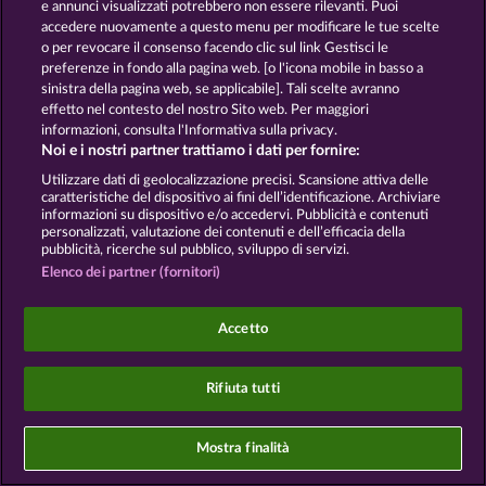
e annunci visualizzati potrebbero non essere rilevanti. Puoi
Informativa sulla privacy
Note legali
accedere nuovamente a questo menu per modificare le tue scelte
o per revocare il consenso facendo clic sul link Gestisci le
Società
FAQ
Facebook
preferenze in fondo alla pagina web. [o l'icona mobile in basso a
sinistra della pagina web, se applicabile]. Tali scelte avranno
Invia richiesta di recesso
effetto nel contesto del nostro Sito web. Per maggiori
informazioni, consulta l'Informativa sulla privacy.
Noi e i nostri partner trattiamo i dati per fornire:
Utilizzare dati di geolocalizzazione precisi. Scansione attiva delle
caratteristiche del dispositivo ai fini dell’identificazione. Archiviare
informazioni su dispositivo e/o accedervi. Pubblicità e contenuti
personalizzati, valutazione dei contenuti e dell’efficacia della
I giochi social da casinò sono volti esclusivamente
pubblicità, ricerche sul pubblico, sviluppo di servizi.
all'intrattenimento e non esercitano alcuna
influenza sull’eventuale futuro utilizzo di giochi
Elenco dei partner (fornitori)
d'azzardo con denaro reale.
©2026 Whow Games GmbH
Accetto
Rifiuta tutti
Mostra finalità