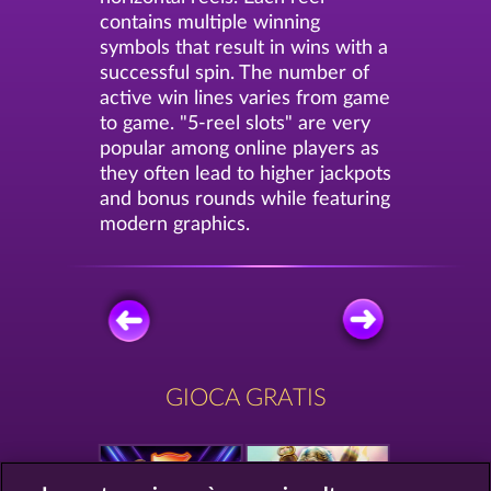
contains multiple winning
symbols that result in wins with a
successful spin. The number of
active win lines varies from game
to game. "5-reel slots" are very
popular among online players as
they often lead to higher jackpots
and bonus rounds while featuring
modern graphics.
GIOCA GRATIS