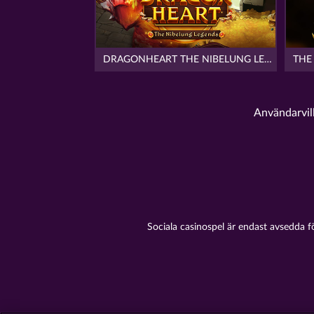
DRAGONHEART THE NIBELUNG LEGENDS
THE
Användarvil
Sociala casinospel är endast avsedda f