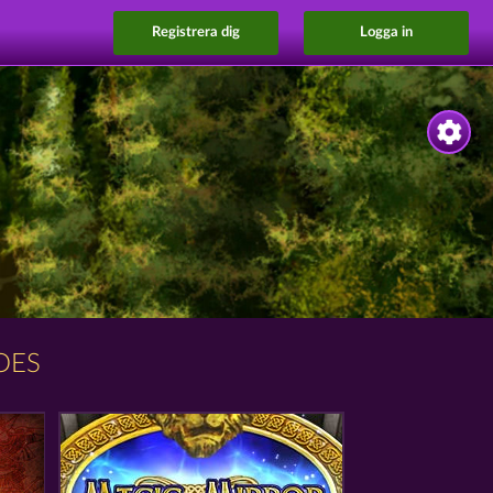
Registrera dig
Logga in
OES