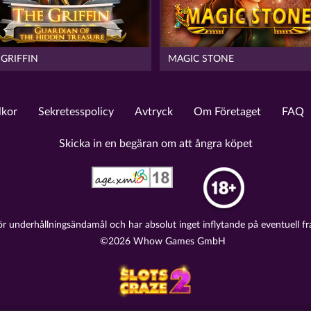
 GRIFFIN
MAGIC STONE
lkor
Sekretesspolicy
Avtryck
Om Företaget
FAQ
Skicka in en begäran om att ångra köpet
ör underhållningsändamål och har absolut inget inflytande på eventuell fr
©2026 Whow Games GmbH