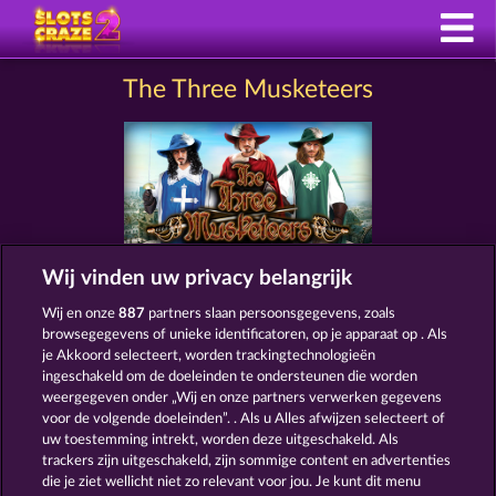
The Three Musketeers
Wij vinden uw privacy belangrijk
Algemene voorwaarden
Privacyverklaring
Wij en onze
887
partners slaan persoonsgegevens, zoals
browsegegevens of unieke identificatoren, op je apparaat op . Als
Colofon
Bedrijf
FAQ
Facebook
je Akkoord selecteert, worden trackingtechnologieën
ingeschakeld om de doeleinden te ondersteunen die worden
weergegeven onder „Wij en onze partners verwerken gegevens
Terugbetalingsverzoek indienen
voor de volgende doeleinden”. . Als u Alles afwijzen selecteert of
uw toestemming intrekt, worden deze uitgeschakeld. Als
trackers zijn uitgeschakeld, zijn sommige content en advertenties
die je ziet wellicht niet zo relevant voor jou. Je kunt dit menu