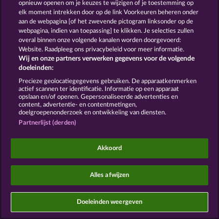
opnieuw openen om je keuzes te wijzigen of je toestemming op
elk moment intrekken door op de link Voorkeuren beheren onder
Sociale casino games zijn enkel bedoeld voor
aan de webpagina [of het zwevende pictogram linksonder op de
entertainment en hebben absoluut geen enkele
webpagina, indien van toepassing] te klikken. Je selecties zullen
invloed op mogelijk toekomstig succes in het
gokken met echt geld.
overal binnen onze volgende kanalen worden doorgevoerd:
©2026 Whow Games GmbH
Website. Raadpleeg ons privacybeleid voor meer informatie.
Wij en onze partners verwerken gegevens voor de volgende
doeleinden:
Precieze geolocatiegegevens gebruiken. De apparaatkenmerken
actief scannen ter identificatie. Informatie op een apparaat
opslaan en/of openen. Gepersonaliseerde advertenties en
content, advertentie- en contentmetingen,
doelgroepenonderzoek en ontwikkeling van diensten.
Partnerlijst (derden)
Akkoord
Alles afwijzen
Doeleinden weergeven