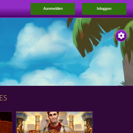
Aanmelden
Inloggen
ES