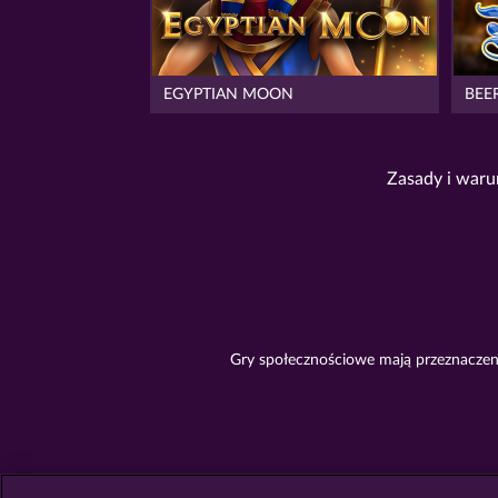
EGYPTIAN MOON
BEE
Zasady i waru
Gry społecznościowe mają przeznaczeni