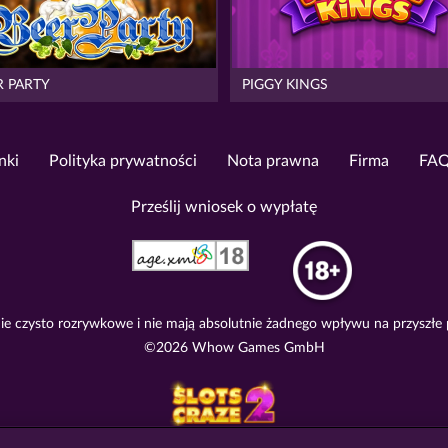
R PARTY
PIGGY KINGS
nki
Polityka prywatności
Nota prawna
Firma
FA
Prześlij wniosek o wypłatę
e czysto rozrywkowe i nie mają absolutnie żadnego wpływu na przyszłe
©2026 Whow Games GmbH