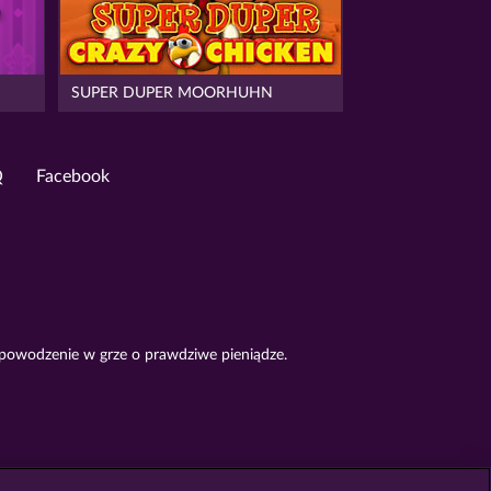
SUPER DUPER MOORHUHN
Q
Facebook
 powodzenie w grze o prawdziwe pieniądze.