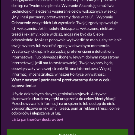
przeglądania lub unikalne identyfikatory, i uzyskujemy do nich
ROMAN LEGION XTREME
ROMAN LEGION
dostęp na Twoim urządzeniu. Wybranie Akceptuję umożliwia
technologiom śledzenia wspieranie celów wskazanych w sekcji
„My i nasi partnerzy przetwarzamy dane w celu”. . Wybranie
Odrzucenie wszystkich lub wycofanie Twojej zgody spowoduje
ich wyłączenie. Jeśli moduły śledzące są wyłączone, niektóre
treści i reklamy, które widzisz, mogą nie być dla Ciebie
odpowiednie. Możesz ponownie wyświetlić to menu, aby zmienić
swoje wybory lub wycofać zgodę w dowolnym momencie.
MALLORCA WILDS
KING & QUEEN
Wystarczy kliknąć link Zarządzaj preferencjami u dołu strony
internetowej [lub pływającą ikonę w lewym dolnym rogu strony
internetowej, jeśli ma to zastosowanie]. Twoje wybory będą
Zasady i warunki
Polityka prywatności
obowiązywały w naszej stronie Strona internetowa. Więcej
informacji można znaleźć w naszej Polityce prywatności.
Wraz z naszymi partnerami przetwarzamy dane w celu
Nota prawna
Firma
FAQ
Facebook
zapewnienia:
Prześlij wniosek o wypłatę
Użycie dokładnych danych geolokalizacyjnych. Aktywne
skanowanie charakterystyki urządzenia do celów identyfikacji.
Przechowywanie informacji na urządzeniu lub dostęp do nich.
Spersonalizowane reklamy i treści, pomiar reklam i treści, opinie
odbiorców i ulepszanie usług.
Lista partnerów (dostawców)
Gry społecznościowe mają przeznaczenie czysto
rozrywkowe i nie mają absolutnie żadnego wpływu