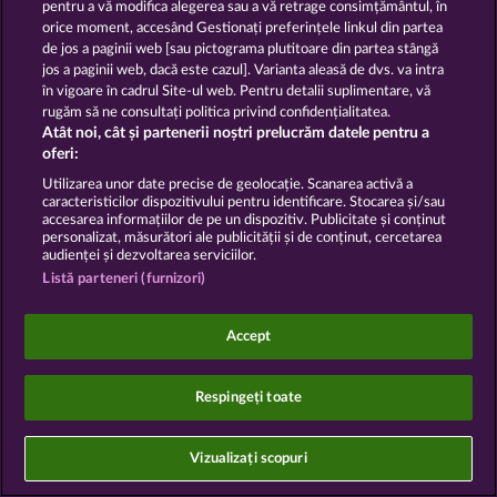
Trimite Cererea de Retragere
pentru a vă modifica alegerea sau a vă retrage consimțământul, în
orice moment, accesând Gestionați preferințele linkul din partea
de jos a paginii web [sau pictograma plutitoare din partea stângă
jos a paginii web, dacă este cazul]. Varianta aleasă de dvs. va intra
în vigoare în cadrul Site-ul web. Pentru detalii suplimentare, vă
rugăm să ne consultați politica privind confidențialitatea.
Atât noi, cât și partenerii noștri prelucrăm datele pentru a
Jocurile din cazinoul de socializare au ca unic scop
oferi:
distracția și nu influențează în niciun fel orice viitor
succes posibil la jocurile de noroc cu bani reali.
Utilizarea unor date precise de geolocație. Scanarea activă a
©2026 Whow Games GmbH
caracteristicilor dispozitivului pentru identificare. Stocarea și/sau
accesarea informațiilor de pe un dispozitiv. Publicitate și conținut
personalizat, măsurători ale publicității și de conținut, cercetarea
audienței și dezvoltarea serviciilor.
Listă parteneri (furnizori)
Accept
Respingeți toate
Vizualizați scopuri