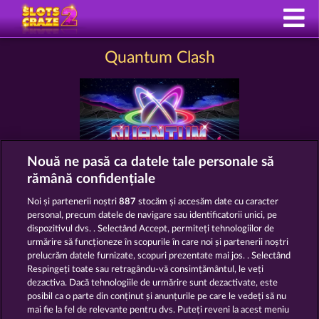
Quantum Clash
Nouă ne pasă ca datele tale personale să
rămână confidențiale
Termeni și condiții
Noi și partenerii noștri
887
stocăm și accesăm date cu caracter
personal, precum datele de navigare sau identificatorii unici, pe
Declarație de confidențialitate
dispozitivul dvs. . Selectând Accept, permiteți tehnologiilor de
urmărire să funcționeze în scopurile în care noi și partenerii noștri
prelucrăm datele furnizate, scopuri prezentate mai jos. . Selectând
Asistență tehnică
Firmă
Respingeți toate sau retragându-vă consimțământul, le veți
dezactiva. Dacă tehnologiile de urmărire sunt dezactivate, este
Întrebări frecvente
Facebook
posibil ca o parte din conținut și anunțurile pe care le vedeți să nu
mai fie la fel de relevante pentru dvs. Puteți reveni la acest meniu