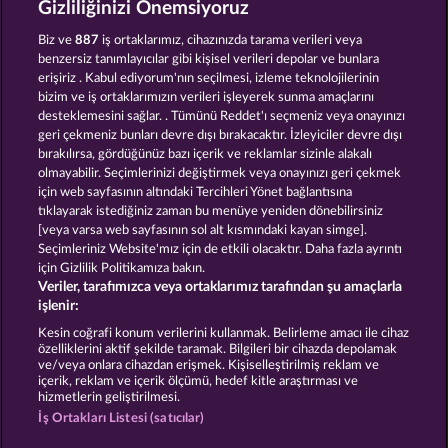
Gizliliğinizi Önemsiyoruz
WESTERN JACK
SECRET MISSION
Biz ve
887
iş ortaklarımız, cihazınızda tarama verileri veya
benzersiz tanımlayıcılar gibi kişisel verileri depolar ve bunlara
erişiriz . Kabul ediyorum'nın seçilmesi, izleme teknolojilerinin
bizim ve iş ortaklarımızın verileri işleyerek sunma amaçlarını
desteklemesini sağlar. . Tümünü Reddet'ı seçmeniz veya onayınızı
geri çekmeniz bunları devre dışı bırakacaktır. İzleyiciler devre dışı
bırakılırsa, gördüğünüz bazı içerik ve reklamlar sizinle alakalı
olmayabilir. Seçimlerinizi değiştirmek veya onayınızı geri çekmek
ROMAN LEGION XTREME
FORT BRAVE
için web sayfasının altındaki Tercihleri Yönet bağlantısına
tıklayarak istediğiniz zaman bu menüye yeniden dönebilirsiniz
[veya varsa web sayfasının sol alt kısmındaki kayan simge].
Hüküm ve Koşullar
Gizlilik Beyanı
Künye
Seçimleriniz Website'mız için de etkili olacaktır. Daha fazla ayrıntı
için Gizlilik Politikamıza bakın.
Veriler, tarafımızca veya ortaklarımız tarafından şu amaçlarla
Şirket
SSS
Facebook
işlenir:
İptal talebini gönder
Kesin coğrafi konum verilerini kullanmak. Belirleme amacı ile cihaz
özelliklerini aktif şekilde taramak. Bilgileri bir cihazda depolamak
ve/veya onlara cihazdan erişmek. Kişiselleştirilmiş reklam ve
içerik, reklam ve içerik ölçümü, hedef kitle araştırması ve
hizmetlerin geliştirilmesi.
İş Ortakları Listesi (satıcılar)