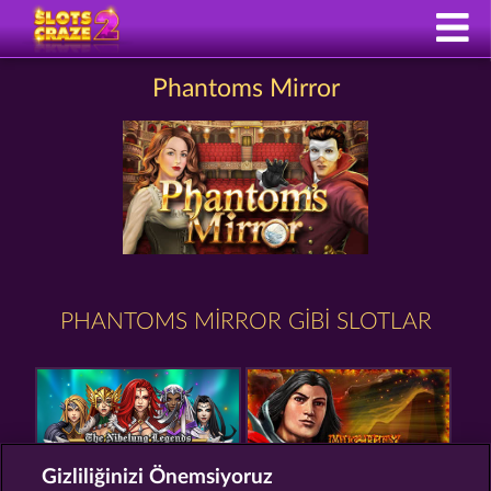
Phantoms Mirror
PHANTOMS MIRROR GIBI SLOTLAR
Gizliliğinizi Önemsiyoruz