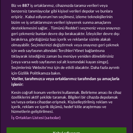
VALKYRIES - THE NIBELUNG LEGENDS
MIGHTY DRAGON
Biz ve
887
iş ortaklarımız, cihazınızda tarama verileri veya
benzersiz tanımlayıcılar gibi kişisel verileri depolar ve bunlara
erişiriz . Kabul ediyorum'nın seçilmesi, izleme teknolojilerinin
bizim ve iş ortaklarımızın verileri işleyerek sunma amaçlarını
desteklemesini sağlar. . Tümünü Reddet'ı seçmeniz veya onayınızı
geri çekmeniz bunları devre dışı bırakacaktır. İzleyiciler devre dışı
bırakılırsa, gördüğünüz bazı içerik ve reklamlar sizinle alakalı
olmayabilir. Seçimlerinizi değiştirmek veya onayınızı geri çekmek
CRYSTAL BALL
GATES OF ISHTAR
için web sayfasının altındaki Tercihleri Yönet bağlantısına
tıklayarak istediğiniz zaman bu menüye yeniden dönebilirsiniz
[veya varsa web sayfasının sol alt kısmındaki kayan simge].
Hüküm ve Koşullar
Gizlilik Beyanı
Künye
Seçimleriniz Website'mız için de etkili olacaktır. Daha fazla ayrıntı
için Gizlilik Politikamıza bakın.
Veriler, tarafımızca veya ortaklarımız tarafından şu amaçlarla
Şirket
SSS
Facebook
işlenir:
İptal talebini gönder
Kesin coğrafi konum verilerini kullanmak. Belirleme amacı ile cihaz
özelliklerini aktif şekilde taramak. Bilgileri bir cihazda depolamak
ve/veya onlara cihazdan erişmek. Kişiselleştirilmiş reklam ve
içerik, reklam ve içerik ölçümü, hedef kitle araştırması ve
hizmetlerin geliştirilmesi.
İş Ortakları Listesi (satıcılar)
Sosyal casino oyunları sadece eğlence amaçlıdır ve
gerçek parayla oynanan kumar oyunlarında