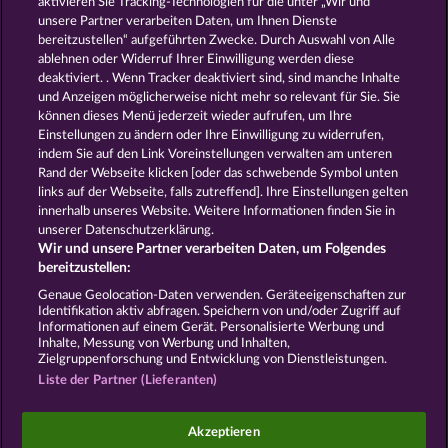
aktivieren Sie Tracking-Technologien für die unter „Wir und
BOOKS AND BULLS
BOOKS AND BOUNTIES
unsere Partner verarbeiten Daten, um Ihnen Dienste
bereitzustellen“ aufgeführten Zwecke. Durch Auswahl von Alle
ablehnen oder Widerruf Ihrer Einwilligung werden diese
deaktiviert. . Wenn Tracker deaktiviert sind, sind manche Inhalte
und Anzeigen möglicherweise nicht mehr so ​​relevant für Sie. Sie
können dieses Menü jederzeit wieder aufrufen, um Ihre
Einstellungen zu ändern oder Ihre Einwilligung zu widerrufen,
THE BLACK BOOK OF PIRATES
THE WARLOCKS BOOK
indem Sie auf den Link Voreinstellungen verwalten am unteren
Rand der Webseite klicken [oder das schwebende Symbol unten
links auf der Webseite, falls zutreffend]. Ihre Einstellungen gelten
innerhalb unseres Website. Weitere Informationen finden Sie in
AGB
Datenschutz
Impressum
unserer Datenschutzerklärung.
Wir und unsere Partner verarbeiten Daten, um Folgendes
Unternehmensseite
FAQ
Facebook
bereitzustellen:
Genaue Geolocation-Daten verwenden. Geräteeigenschaften zur
Identifikation aktiv abfragen. Speichern von und/oder Zugriff auf
Widerruf einreichen
Informationen auf einem Gerät. Personalisierte Werbung und
Inhalte, Messung von Werbung und Inhalten,
Zielgruppenforschung und Entwicklung von Dienstleistungen.
Liste der Partner (Lieferanten)
Social Casino Spiele dienen der reinen Unterhaltung
Akzeptieren
und haben keinen Einfluss auf mögliche künftige