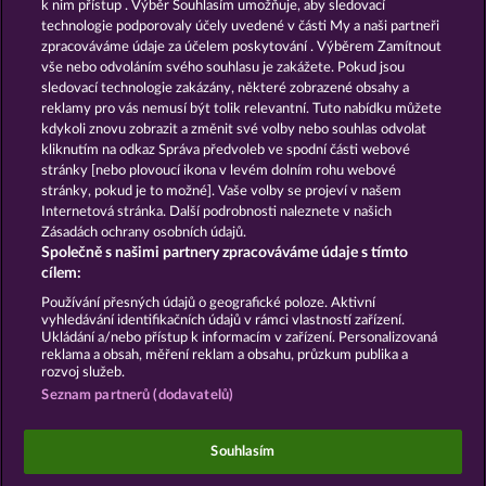
k nim přístup . Výběr Souhlasím umožňuje, aby sledovací
technologie podporovaly účely uvedené v části My a naši partneři
GOLDEN EI OF
FOREVER
zpracováváme údaje za účelem poskytování . Výběrem Zamítnout
MOORHUHN
DIAMONDS
vše nebo odvoláním svého souhlasu je zakážete. Pokud jsou
sledovací technologie zakázány, některé zobrazené obsahy a
Zobrazit všechny hry
reklamy pro vás nemusí být tolik relevantní. Tuto nabídku můžete
kdykoli znovu zobrazit a změnit své volby nebo souhlas odvolat
kliknutím na odkaz Správa předvoleb ve spodní části webové
Podmínky
Prohlášení o ochraně údajů
stránky [nebo plovoucí ikona v levém dolním rohu webové
stránky, pokud je to možné]. Vaše volby se projeví v našem
Kontakt
Společnost
Časté dotazy
Internetová stránka. Další podrobnosti naleznete v našich
Zásadách ochrany osobních údajů.
Společně s našimi partnery zpracováváme údaje s tímto
Facebook
cílem:
Podat Žádost o Odstoupení
Používání přesných údajů o geografické poloze. Aktivní
vyhledávání identifikačních údajů v rámci vlastností zařízení.
Ukládání a/nebo přístup k informacím v zařízení. Personalizovaná
reklama a obsah, měření reklam a obsahu, průzkum publika a
rozvoj služeb.
Seznam partnerů (dodavatelů)
Sociální kasinové hry jsou určeny výhradně k
zábavním účelům a nemají vůbec žádný vliv na
Souhlasím
možné budoucí úspěchy v oblasti hazardu se
skutečnými penězi.