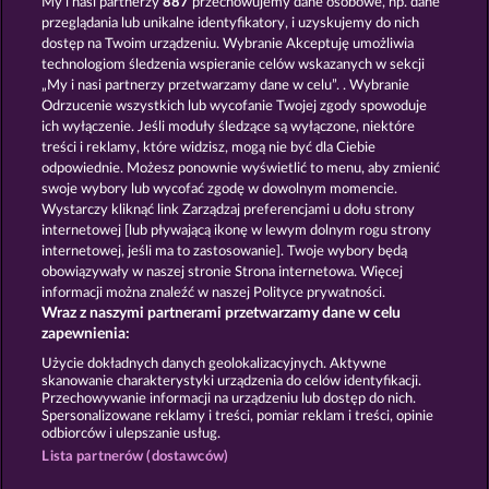
My i nasi partnerzy
887
przechowujemy dane osobowe, np. dane
przeglądania lub unikalne identyfikatory, i uzyskujemy do nich
MYSTERIES OF KARNAK
LUCKY PHARAOH WILD
dostęp na Twoim urządzeniu. Wybranie Akceptuję umożliwia
technologiom śledzenia wspieranie celów wskazanych w sekcji
„My i nasi partnerzy przetwarzamy dane w celu”. . Wybranie
Odrzucenie wszystkich lub wycofanie Twojej zgody spowoduje
ich wyłączenie. Jeśli moduły śledzące są wyłączone, niektóre
treści i reklamy, które widzisz, mogą nie być dla Ciebie
odpowiednie. Możesz ponownie wyświetlić to menu, aby zmienić
swoje wybory lub wycofać zgodę w dowolnym momencie.
JACK POTTER AND THE BOOK OF DYNASTIES
RAMSES BOOK
Wystarczy kliknąć link Zarządzaj preferencjami u dołu strony
internetowej [lub pływającą ikonę w lewym dolnym rogu strony
internetowej, jeśli ma to zastosowanie]. Twoje wybory będą
Zasady i warunki
Polityka prywatności
obowiązywały w naszej stronie Strona internetowa. Więcej
informacji można znaleźć w naszej Polityce prywatności.
Wraz z naszymi partnerami przetwarzamy dane w celu
Nota prawna
Firma
FAQ
Facebook
zapewnienia:
Prześlij wniosek o wypłatę
Użycie dokładnych danych geolokalizacyjnych. Aktywne
skanowanie charakterystyki urządzenia do celów identyfikacji.
Przechowywanie informacji na urządzeniu lub dostęp do nich.
Spersonalizowane reklamy i treści, pomiar reklam i treści, opinie
odbiorców i ulepszanie usług.
Lista partnerów (dostawców)