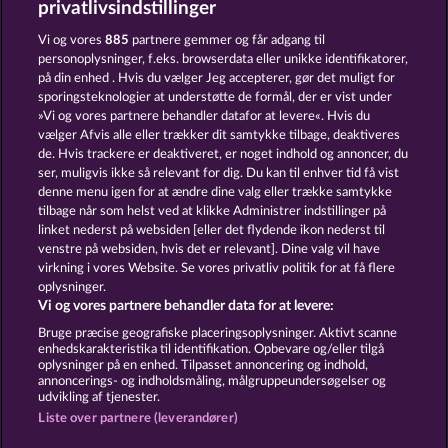
privatlivsindstillinger
PHARAOS RICHES
RAMSES BOOK
Vi og vores
885
partnere gemmer og får adgang til
personoplysninger, f.eks. browserdata eller unikke identifikatorer,
på din enhed . Hvis du vælger Jeg accepterer, gør det muligt for
sporingsteknologier at understøtte de formål, der er vist under
»Vi og vores partnere behandler datafor at levere«. Hvis du
vælger Afvis alle eller trækker dit samtykke tilbage, deaktiveres
de. Hvis trackere er deaktiveret, er noget indhold og annoncer, du
ser, muligvis ikke så relevant for dig. Du kan til enhver tid få vist
JACK POTTER AND THE BOOK OF DYNASTIES
JACK POTTER & THE BOOK OF DYNASTIES 6
denne menu igen for at ændre dine valg eller trække samtykke
tilbage når som helst ved at klikke Administrer indstillinger på
linket nederst på websiden [eller det flydende ikon nederst til
Vilkår og betingelser
Datasikkerhed
venstre på websiden, hvis det er relevant]. Dine valg vil have
virkning i vores Website. Se vores privatliv politik for at få flere
oplysninger.
Kontakt
Virksomhed
FAQ
Facebook
Vi og vores partnere behandler data for at levere:
Indsend anmodning om tilbagetrækning
Bruge præcise geografiske placeringsoplysninger. Aktivt scanne
enhedskarakteristika til identifikation. Opbevare og/eller tilgå
oplysninger på en enhed. Tilpasset annoncering og indhold,
annoncerings- og indholdsmåling, målgruppeundersøgelser og
udvikling af tjenester.
Liste over partnere (leverandører)