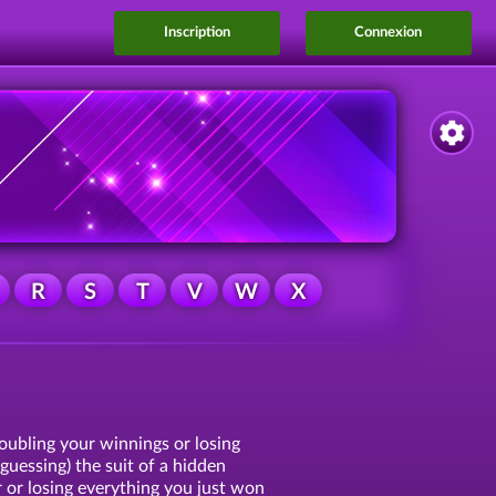
Inscription
Connexion
R
S
T
V
W
X
doubling your winnings or losing
 guessing) the suit of a hidden
r or losing everything you just won