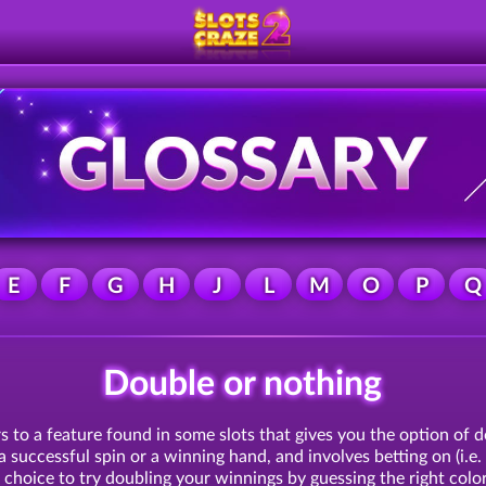
E
F
G
H
J
L
M
O
P
Q
Double or nothing
s to a feature found in some slots that gives you the option of 
r a successful spin or a winning hand, and involves betting on (i.e.
e choice to try doubling your winnings by guessing the right colo