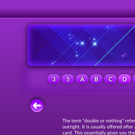
3
5
A
B
C
D
The term "double or nothing" refer
outright. It is usually offered afte
card. This essentially gives you th