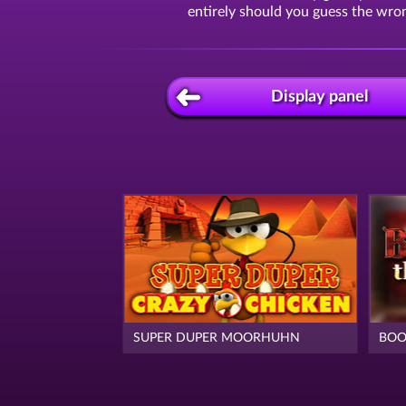
entirely should you guess the wron
Display panel
SUPER DUPER MOORHUHN
BOO