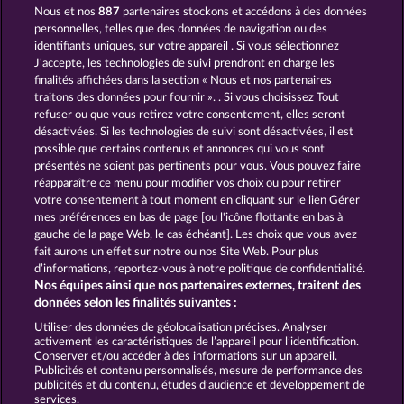
Nous et nos
887
partenaires stockons et accédons à des données
7 SUPERNOVA FRUITS
BACK TO THE FRUITS
personnelles, telles que des données de navigation ou des
identifiants uniques, sur votre appareil . Si vous sélectionnez
J'accepte, les technologies de suivi prendront en charge les
finalités affichées dans la section « Nous et nos partenaires
traitons des données pour fournir ». . Si vous choisissez Tout
refuser ou que vous retirez votre consentement, elles seront
désactivées. Si les technologies de suivi sont désactivées, il est
possible que certains contenus et annonces qui vous sont
EXPLODIAC MAXI PLAY
40 SEVENS DIAMOND TREASURES
présentés ne soient pas pertinents pour vous. Vous pouvez faire
réapparaître ce menu pour modifier vos choix ou pour retirer
votre consentement à tout moment en cliquant sur le lien Gérer
mes préférences en bas de page [ou l'icône flottante en bas à
CGU
Charte de confidentialité
gauche de la page Web, le cas échéant]. Les choix que vous avez
fait aurons un effet sur notre ou nos Site Web. Pour plus
Mentions légales
Société
FAQ
d’informations, reportez-vous à notre politique de confidentialité.
Nos équipes ainsi que nos partenaires externes, traitent des
Facebook
données selon les finalités suivantes :
Utiliser des données de géolocalisation précises. Analyser
Envoyer la demande de rétractation
activement les caractéristiques de l’appareil pour l’identification.
Conserver et/ou accéder à des informations sur un appareil.
Publicités et contenu personnalisés, mesure de performance des
publicités et du contenu, études d’audience et développement de
services.