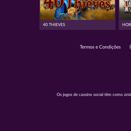
40 THIEVES
HOR
Termos e Condições
Os jogos de cassino social têm como únic