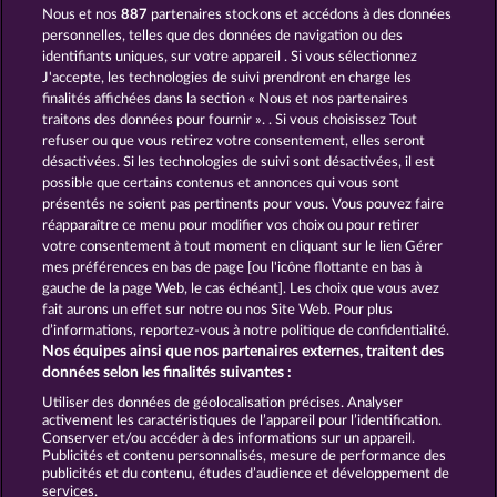
Nous et nos
887
partenaires stockons et accédons à des données
BLAZING STAR
EXPLODIAC RHFP
personnelles, telles que des données de navigation ou des
identifiants uniques, sur votre appareil . Si vous sélectionnez
J'accepte, les technologies de suivi prendront en charge les
finalités affichées dans la section « Nous et nos partenaires
traitons des données pour fournir ». . Si vous choisissez Tout
refuser ou que vous retirez votre consentement, elles seront
désactivées. Si les technologies de suivi sont désactivées, il est
possible que certains contenus et annonces qui vous sont
BACK TO THE FRUITS ROAR
ROYAL SEVEN
présentés ne soient pas pertinents pour vous. Vous pouvez faire
réapparaître ce menu pour modifier vos choix ou pour retirer
votre consentement à tout moment en cliquant sur le lien Gérer
mes préférences en bas de page [ou l'icône flottante en bas à
CGU
Charte de confidentialité
gauche de la page Web, le cas échéant]. Les choix que vous avez
fait aurons un effet sur notre ou nos Site Web. Pour plus
Mentions légales
Société
FAQ
d’informations, reportez-vous à notre politique de confidentialité.
Nos équipes ainsi que nos partenaires externes, traitent des
Facebook
données selon les finalités suivantes :
Utiliser des données de géolocalisation précises. Analyser
Envoyer la demande de rétractation
activement les caractéristiques de l’appareil pour l’identification.
Conserver et/ou accéder à des informations sur un appareil.
Publicités et contenu personnalisés, mesure de performance des
publicités et du contenu, études d’audience et développement de
services.