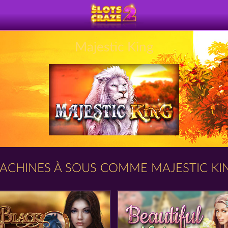
Majestic King
ACHINES À SOUS COMME MAJESTIC KI