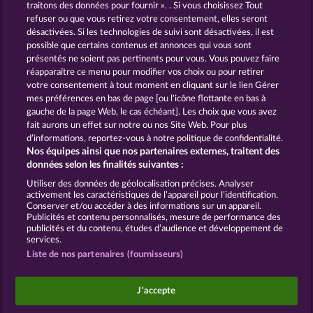
traitons des données pour fournir ». . Si vous choisissez Tout
refuser ou que vous retirez votre consentement, elles seront
GOLDEN EI OF
FOREVER
désactivées. Si les technologies de suivi sont désactivées, il est
MOORHUHN
DIAMONDS
possible que certains contenus et annonces qui vous sont
présentés ne soient pas pertinents pour vous. Vous pouvez faire
Voir tous les jeux
réapparaître ce menu pour modifier vos choix ou pour retirer
votre consentement à tout moment en cliquant sur le lien Gérer
mes préférences en bas de page [ou l'icône flottante en bas à
CGU
Charte de confidentialité
gauche de la page Web, le cas échéant]. Les choix que vous avez
fait aurons un effet sur notre ou nos Site Web. Pour plus
Mentions légales
Société
FAQ
d’informations, reportez-vous à notre politique de confidentialité.
Nos équipes ainsi que nos partenaires externes, traitent des
Facebook
données selon les finalités suivantes :
Utiliser des données de géolocalisation précises. Analyser
Envoyer la demande de rétractation
activement les caractéristiques de l’appareil pour l’identification.
Conserver et/ou accéder à des informations sur un appareil.
Publicités et contenu personnalisés, mesure de performance des
publicités et du contenu, études d’audience et développement de
services.
Liste de nos partenaires (fournisseurs)
Les jeux de casino sociaux sont prévus uniquement
à des fins de divertissement et n'ont absolument
J'accepte
aucune influence sur vos résultats possibles lors de
jeux avec de l'argent réel.