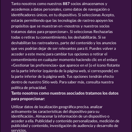
Tanto nosotros como nuestros
887
socios almacenamos y
EXPLODIAC RHFP
40 THIEVES
accedemos a datos personales, como datos de navegación o
identificadores únicos, en tu dispositivo. Si seleccionas Acepto,
estarás permitiendo que las tecnologías de rastreo apoyen los
propósitos que se muestran en «nosotros y nuestros socios
tratamos datos para proporcionar». Si seleccionas Rechazarlas
todas o retiras tu consentimiento, los deshabilitarás. Si se
deshabilitan los rastreadores, parte del contenido y los anuncios
que ves podrían dejar de ser relevantes para ti. Puedes volver a
FRUITS & WILDS 2
STICKY DIAMONDS
acceder a este menú para cambiar tus opciones o retirar el
consentimiento en cualquier momento haciendo clic en el enlace
«Gestionar las preferencias» que aparece en el [o el ícono flotante
en la parte inferior izquierda de la página web, si corresponde] en
Términos y condiciones
la parte inferior de la página web. Tus opciones tendrán efecto
dentro de nuestro Sitio web. Para saber más, consulta nuestra
Declaración de privacidad
Aviso Legal
política de privacidad.
Tanto nosotros como nuestros asociados tratamos los datos
Empresa
FAQ
Facebook
para proporcionar:
Utilizar datos de localización geográfica precisa. analizar
Enviar solicitud de desistimiento
activamente las características del dispositivo para su
identificación.. Almacenar la información de un dispositivo o
acceder a ella. Publicidad y contenido personalizados, medición de
publicidad y contenido, investigación de audiencia y desarrollo de
servicios.