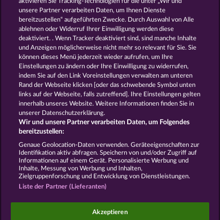
aktivieren Sie Tracking-Technologien für die unter „Wir und
MEDUSA'S LAIR
THE GUARDIAN GOD: HEIMDALL'S HORN
unsere Partner verarbeiten Daten, um Ihnen Dienste
bereitzustellen“ aufgeführten Zwecke. Durch Auswahl von Alle
ablehnen oder Widerruf Ihrer Einwilligung werden diese
deaktiviert. . Wenn Tracker deaktiviert sind, sind manche Inhalte
und Anzeigen möglicherweise nicht mehr so ​​relevant für Sie. Sie
können dieses Menü jederzeit wieder aufrufen, um Ihre
Einstellungen zu ändern oder Ihre Einwilligung zu widerrufen,
POSEIDON'S RISING
AURA OF JUPITER
indem Sie auf den Link Voreinstellungen verwalten am unteren
Rand der Webseite klicken [oder das schwebende Symbol unten
links auf der Webseite, falls zutreffend]. Ihre Einstellungen gelten
innerhalb unseres Website. Weitere Informationen finden Sie in
AGB
Datenschutz
Impressum
unserer Datenschutzerklärung.
Wir und unsere Partner verarbeiten Daten, um Folgendes
Unternehmensseite
FAQ
Facebook
bereitzustellen:
Genaue Geolocation-Daten verwenden. Geräteeigenschaften zur
Identifikation aktiv abfragen. Speichern von und/oder Zugriff auf
Widerruf einreichen
Informationen auf einem Gerät. Personalisierte Werbung und
Inhalte, Messung von Werbung und Inhalten,
Zielgruppenforschung und Entwicklung von Dienstleistungen.
Liste der Partner (Lieferanten)
Social Casino Spiele dienen der reinen Unterhaltung
Akzeptieren
und haben keinen Einfluss auf mögliche künftige