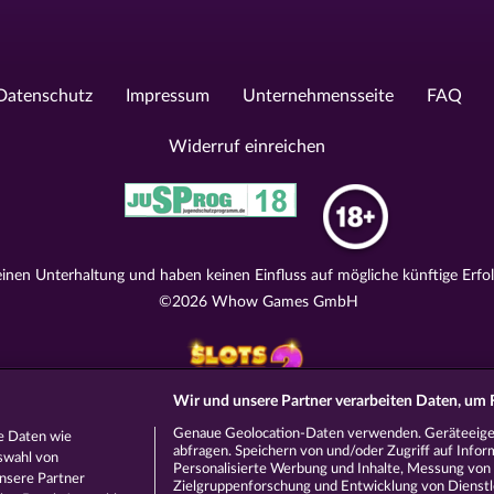
Datenschutz
Impressum
Unternehmensseite
FAQ
Widerruf einreichen
einen Unterhaltung und haben keinen Einfluss auf mögliche künftige Erfol
©2026 Whow Games GmbH
Wir und unsere Partner verarbeiten Daten, um F
Genaue Geolocation-Daten verwenden. Geräteeigens
e Daten wie
abfragen. Speichern von und/oder Zugriff auf Infor
swahl von
Personalisierte Werbung und Inhalte, Messung von
unsere Partner
Zielgruppenforschung und Entwicklung von Dienstl