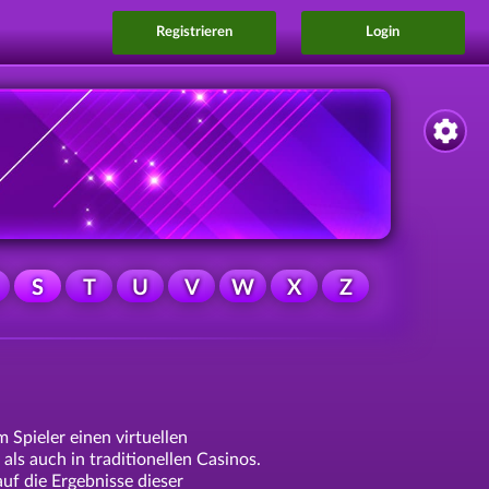
Registrieren
Login
S
T
U
V
W
X
Z
 Spieler einen virtuellen
als auch in traditionellen Casinos.
uf die Ergebnisse dieser