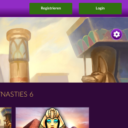
Registrieren
Login
NASTIES 6