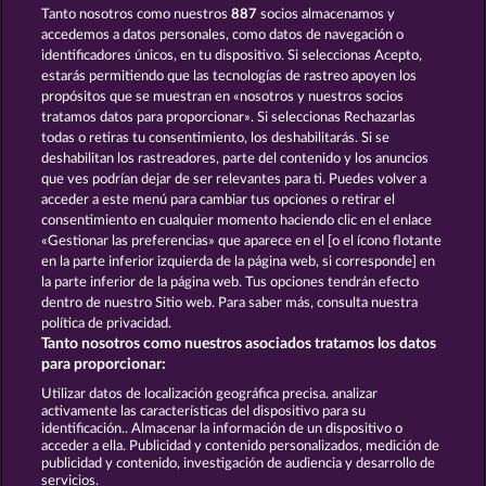
Tanto nosotros como nuestros
887
socios almacenamos y
CLEOPATRA'S CROWN
JACK POTTER AND THE BOOK OF DYNASTIES
accedemos a datos personales, como datos de navegación o
identificadores únicos, en tu dispositivo. Si seleccionas Acepto,
estarás permitiendo que las tecnologías de rastreo apoyen los
propósitos que se muestran en «nosotros y nuestros socios
tratamos datos para proporcionar». Si seleccionas Rechazarlas
todas o retiras tu consentimiento, los deshabilitarás. Si se
deshabilitan los rastreadores, parte del contenido y los anuncios
que ves podrían dejar de ser relevantes para ti. Puedes volver a
JACK POTTER AND THE BOOK OF TEOS
RAMSES BOOK
acceder a este menú para cambiar tus opciones o retirar el
consentimiento en cualquier momento haciendo clic en el enlace
«Gestionar las preferencias» que aparece en el [o el ícono flotante
en la parte inferior izquierda de la página web, si corresponde] en
Términos y condiciones
la parte inferior de la página web. Tus opciones tendrán efecto
dentro de nuestro Sitio web. Para saber más, consulta nuestra
Declaración de privacidad
Aviso Legal
política de privacidad.
Tanto nosotros como nuestros asociados tratamos los datos
Empresa
FAQ
Facebook
para proporcionar:
Utilizar datos de localización geográfica precisa. analizar
Enviar solicitud de desistimiento
activamente las características del dispositivo para su
identificación.. Almacenar la información de un dispositivo o
acceder a ella. Publicidad y contenido personalizados, medición de
publicidad y contenido, investigación de audiencia y desarrollo de
servicios.