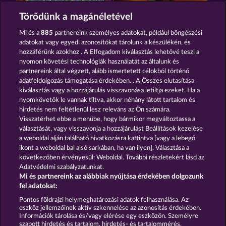
CLEOPATRA'S CROWN
PHARAOS RICHES
Törődünk a magánéletével
Mi és a
885
partnereink személyes adatokat, például böngészési
adatokat vagy egyedi azonosítókat tárolunk a készülékén, és
hozzáférünk azokhoz . A Elfogadom kiválasztás lehetővé teszi a
nyomon követési technológiák használatát az általunk és
partnereink által végzett, alább ismertetett célokból történő
adatfeldolgozás támogatása érdekében. . A Összes elutasítása
RAMSES BOOK
JACK POTTER & THE BOOK OF DYNASTIES 6
kiválasztás vagy a hozzájárulás visszavonása letiltja ezeket. Ha a
nyomkövetők le vannak tiltva, akkor néhány látott tartalom és
hirdetés nem feltétlenül lesz releváns az Ön számára.
Visszatérhet ebbe a menübe, hogy bármikor megváltoztassa a
Részvételi feltételek
választását, vagy visszavonja a hozzájárulást Beállítások kezelése
a weboldal alján található hivatkozásra kattintva [vagy a lebegő
Adatkezelési tájékoztató
Impresszum
ikont a weboldal bal alsó sarkában, ha van ilyen]. Választása a
következőben érvényesül: Weboldal. További részletekért lásd az
Adatvédelmi szabályzatunkat.
A cég
GYIK
Facebook
Mi és partnereink az alábbiak nyújtása érdekében dolgozunk
fel adatokat:
Visszavonási kérelem benyújtása
Pontos földrajzi helymeghatározási adatok felhasználása. Az
eszköz jellemzőinek aktív szkennelése az azonosítás érdekében.
Információk tárolása és/vagy elérése egy eszközön. Személyre
szabott hirdetés és tartalom, hirdetés- és tartalommérés,