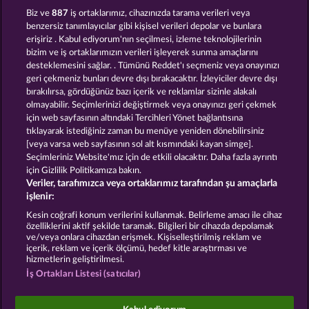
CUTIE CAT
ATLANTIC WILDS
Biz ve
887
iş ortaklarımız, cihazınızda tarama verileri veya
benzersiz tanımlayıcılar gibi kişisel verileri depolar ve bunlara
erişiriz . Kabul ediyorum'nın seçilmesi, izleme teknolojilerinin
bizim ve iş ortaklarımızın verileri işleyerek sunma amaçlarını
desteklemesini sağlar. . Tümünü Reddet'ı seçmeniz veya onayınızı
geri çekmeniz bunları devre dışı bırakacaktır. İzleyiciler devre dışı
bırakılırsa, gördüğünüz bazı içerik ve reklamlar sizinle alakalı
olmayabilir. Seçimlerinizi değiştirmek veya onayınızı geri çekmek
DUCK SHOOTER
BEAUTIFUL NATURE
için web sayfasının altındaki Tercihleri Yönet bağlantısına
tıklayarak istediğiniz zaman bu menüye yeniden dönebilirsiniz
[veya varsa web sayfasının sol alt kısmındaki kayan simge].
Hüküm ve Koşullar
Gizlilik Beyanı
Künye
Seçimleriniz Website'mız için de etkili olacaktır. Daha fazla ayrıntı
için Gizlilik Politikamıza bakın.
Veriler, tarafımızca veya ortaklarımız tarafından şu amaçlarla
Şirket
SSS
Facebook
işlenir:
İptal talebini gönder
Kesin coğrafi konum verilerini kullanmak. Belirleme amacı ile cihaz
özelliklerini aktif şekilde taramak. Bilgileri bir cihazda depolamak
ve/veya onlara cihazdan erişmek. Kişiselleştirilmiş reklam ve
içerik, reklam ve içerik ölçümü, hedef kitle araştırması ve
hizmetlerin geliştirilmesi.
İş Ortakları Listesi (satıcılar)
Sosyal casino oyunları sadece eğlence amaçlıdır ve
gerçek parayla oynanan kumar oyunlarında