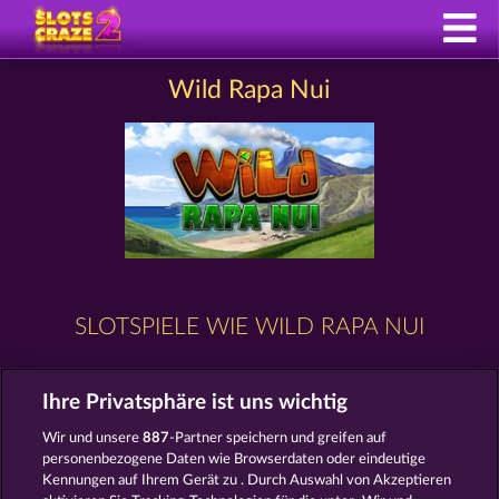
Wild Rapa Nui
SLOTSPIELE WIE WILD RAPA NUI
Ihre Privatsphäre ist uns wichtig
Wir und unsere
887
-Partner speichern und greifen auf
personenbezogene Daten wie Browserdaten oder eindeutige
Kennungen auf Ihrem Gerät zu . Durch Auswahl von Akzeptieren