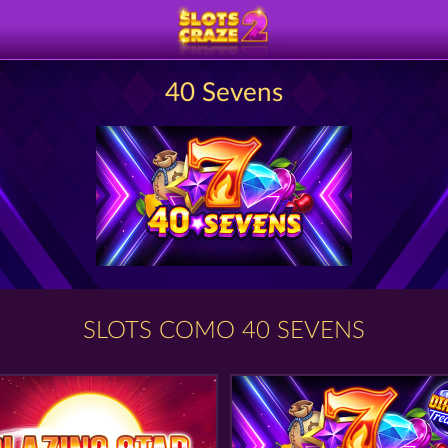
40 Sevens
SLOTS COMO 40 SEVENS