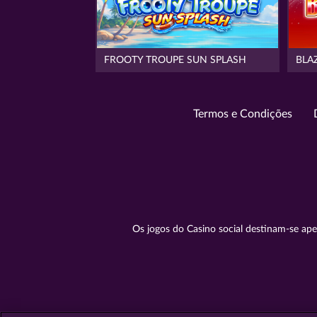
FROOTY TROUPE SUN SPLASH
BLA
Termos e Condições
Os jogos do Casino social destinam-se ape